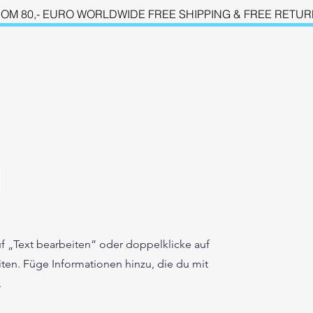
OM 8
0,- EURO WORLDWIDE FREE SHIPPING & FREE RETU
Produkte
Partnerprogramme
Support / FAQ
Über u
l
auf „Text bearbeiten” oder doppelklicke auf
iten. Füge Informationen hinzu, die du mit
.